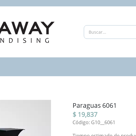
Paraguas 6061
$ 19,837
Código: G10__6061
Tiempo estimado de producc