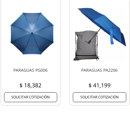
S EJECUTIVOS
PARAGUAS TAHG 133
PA
LO STREET
16,480
$ 15,194
AR COTIZACIÓN
SOLICITAR COTIZACIÓN
SOL