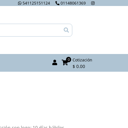
541125151124
01148061369
0
Cotización
$ 0.00
ión con logo: 10 días hábiles