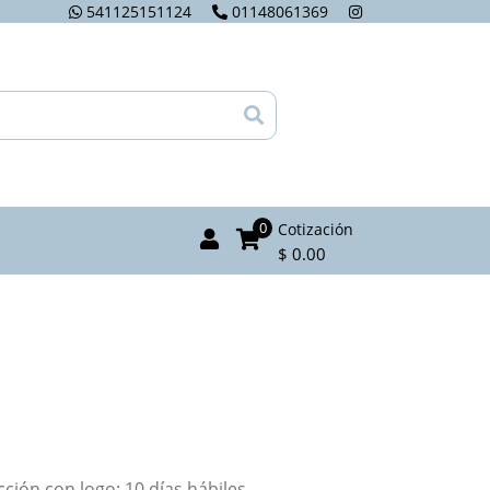
541125151124
01148061369
0
Cotización
$ 0.00
ión con logo: 10 días hábiles