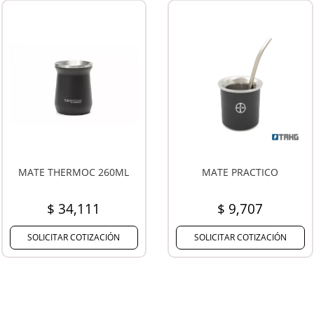
TERMO THERMOS CLASSIC
MATE C/ASA Y BOMBILLA
1300ML
$ 157,587
$ 6,951
SOLICITAR COTIZACIÓN
SOLICITAR COTIZACIÓN