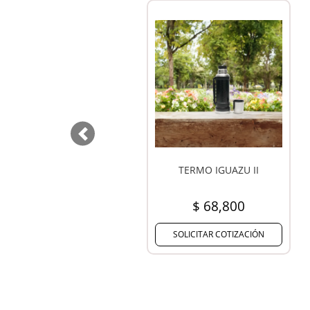
Previous
MATE THERMOC 260ML
MATE PRACTICO
$ 34,111
$ 9,707
SOLICITAR COTIZACIÓN
SOLICITAR COTIZACIÓN