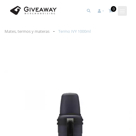
0
-
Mates, termos y materas
Termo IVY 1000ml