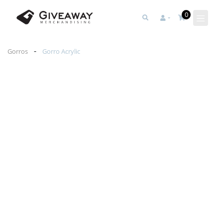
0
-
Gorros
Gorro Acrylic